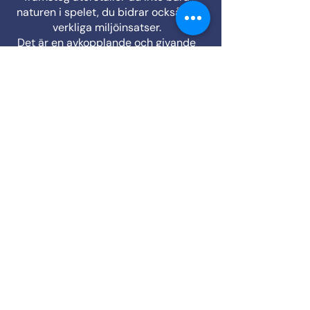
naturen i spelet, du bidrar också till
verkliga miljöinsatser.
Det är en avkopplande och givande
resa där små sammanslagningar
skapar stor skillnad.
LADDA NER
2026 Green Leap Games
Integritetsmeddelande
Användarvillkor